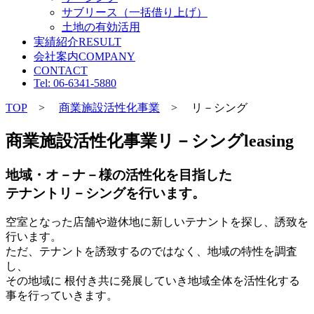
サブリース（一括借り上げ）
土地の有効活用
実績紹介
RESULT
会社案内
COMPANY
CONTACT
Tel: 06-6341-5880
TOP
>
商業施設活性化事業
> リ－シング
商業施設活性化事業
リ－シング
leasing
地域・オ－ナ－様の活性化を目指した
テナントリ－シングを行います。
空室となった店舗や遊休地に新しいテナントを探し、誘致を
行います。
ただ、テナントを誘致するのではなく、地域の特性を調査
し、
その地域に 根付き共に発展していき地域全体を活性化する
事を行っていきます。