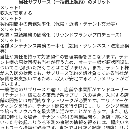
当社サブリース（一括借上契約）のメリット
メリット1
収入が
安定
する
メリット2
契約期間中の
業務効率化
（保険・近隣・テナント交渉等）
メリット3
改装・営繕業務の
簡略化
（サウンドプランがプロデュース）
メリット4
各種メンテナンス業務の
一本化
（設備・クリンネス・法定点検
等）
当社が責任を持って対象物件の管理業務をおこないます。テナ
ント様の原状回復も当社が行うため、オーナー様が原状回復に
ついてご心配いただくことはございません。また、テナント様
が未入居の状態でも、サブリース契約を請け負っている当社が
家賃をお支払いするため、収入が安定するというメリットがご
ざいます。
一般住宅のサブリースと違い、店舗や事業所がエンドユーザー
（テナント）様になる事業所系サブリースの場合、入居する店
舗の開拓には専門的なネットワークが必要です。エリアマーケ
ティングを行い、テナント開拓を行う際にも、リーシング事業
で培ったノウハウを最大限に活かすことができます。また、店
舗に特化した場合、テナント様側の事業展開や、退店・縮小と
いった今後起こりうる不測の事態の情報を得るには、幅広いネ
ットワーク構築が必要です。当社では出店／退店（閉店）サポ