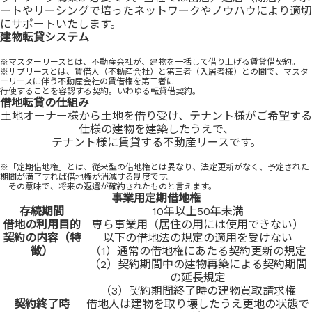
ートやリーシングで培ったネットワークやノウハウにより適切
にサポートいたします。
建物転貸システム
※マスターリースとは、不動産会社が、建物を一括して借り上げる賃貸借契約。
※サブリースとは、賃借人（不動産会社）と第三者（入居者様）との間で、マスタ
ーリースに伴う不動産会社の賃借権を第三者に
行使することを容認する契約。いわゆる転貸借契約。
借地転貸の仕組み
土地オーナー様から土地を借り受け、テナント様がご希望する
仕様の建物を建築したうえで、
テナント様に賃貸する不動産リースです。
※「定期借地権」とは、従来型の借地権とは異なり、法定更新がなく、予定された
期間が満了すれば借地権が消滅する制度です。
その意味で、将来の返還が確約されたものと言えます。
事業用定期借地権
存続期間
10年以上50年未満
借地の利用目的
専ら事業用（居住の用には使用できない）
契約の内容（特
以下の借地法の規定の適用を受けない
徴）
（1）通常の借地権にあたる契約更新の規定
（2）契約期間中の建物再築による契約期間
の延長規定
（3）契約期間終了時の建物買取請求権
契約終了時
借地人は建物を取り壊したうえ更地の状態で