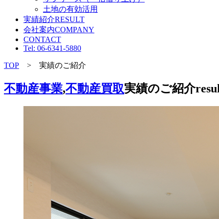
土地の有効活用
実績紹介
RESULT
会社案内
COMPANY
CONTACT
Tel: 06-6341-5880
TOP
> 実績のご紹介
不動産事業
,
不動産買取
実績のご紹介
resu